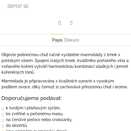
ZEPTAT SE
Twitter
Facebook
Popis
Diskuze
Objevte jedinečnou chuť ručně vyráběné marmelády z trnek s
portským vínem. Spojení zralých trnek, kvalitního portského vína a
voňavého koření vytváří harmonickou kombinaci sladkých i jemně
kořeněných tónů.
Marmeláda je připravována z kvalitních surovin s vysokým
podílem ovoce, díky čemuž si zachovává přirozenou chuť i aroma.
Doporučujeme podávat:
k tvrdým i plísňovým sýrům,
ke zvěřině a pečenému masu,
na čerstvé pečivo nebo croissanty,
do dezertů,