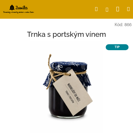
Přejít
Nák
Hledat
Přihlášení
na
obsah
koší
Kód:
866
Trnka s portským vínem
TIP