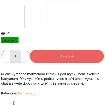
99 Kč
Měrná
Skladem
cena:
Do košíku
Ručně vyráběná marmeláda z trnek s portským vínem, skořicí a
badyánem. Díky vysokému podílu ovoce nabízí plnou, výraznou
chuť a skvěle doplní sýry, zvěřinu i slavnostní snídaně.
Kategorie
:
Marmelády