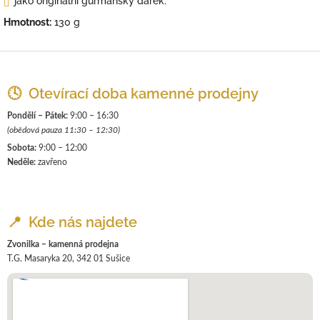
jako originální gurmánský dárek.
Hmotnost:
130 g
Z
á
p
🕓 Otevírací doba kamenné prodejny
a
Pondělí – Pátek:
9:00 – 16:30
t
(obědová pauza 11:30 – 12:30)
í
Sobota:
9:00 – 12:00
Neděle:
zavřeno
📍 Kde nás najdete
Zvonilka – kamenná prodejna
T.G. Masaryka 20, 342 01 Sušice