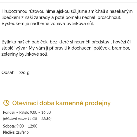
Hrubozrnnou růžovou himalájskou sůl jsme smíchali s nasekaným
libečkem z naší zahrady a poté pomalu nechali proschnout.
Výsledkem je nádherně voňavá bylinková sůl.
Bylinka našich babiček, bez které si neuměli představit hovězí či
slepičí vývar. My vám jí připravili k dochucení polévek, brambor,
zeleniny bylinkové soli.
Obsah - 220 g.
Z
á
p
🕓 Otevírací doba kamenné prodejny
a
Pondělí – Pátek:
9:00 – 16:30
t
(obědová pauza 11:30 – 12:30)
í
Sobota:
9:00 – 12:00
Neděle:
zavřeno