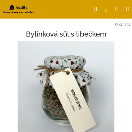
Přejít
Nák
Hledat
Přihlášení
na
obsah
koší
Kód:
727
Bylinková sůl s libečkem