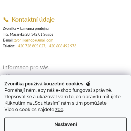
📞 Kontaktní údaje
Zvonilka – kamenná prodejna
T.G. Masaryka 20, 342 01 Sušice
E-mail:
zvonilkashop@gmail.com
Telefon:
+420 728 805 027
,
+420 606 492 973
Informace pro vás
VOP
GDPR
Zvonilka používá kouzelné cookies. 🍯
Pomáhají nám, aby náš e-shop fungoval správně,
Kontakty
zlepšoval se a ukazoval vám to, co opravdu milujete.
Kliknutím na „Souhlasím“ nám s tím pomůžete.
Více o cookies najdete
zde
.
Shoptet.cz
Nastavení