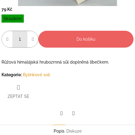
79 Kč
Měrná
Skladem
cena:
Do košíku
Růžová himalájská hrubozrnná sůl doplněná libečkem.
Kategorie
:
Bylinkové soli
ZEPTAT SE
Twitter
Facebook
Popis
Diskuze