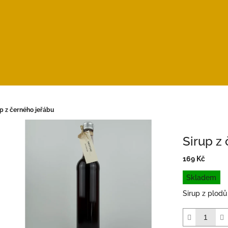
up z černého jeřábu
Sirup z
169 Kč
Měrná
Skladem
cena:
Sirup z plodů