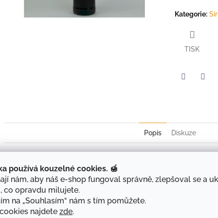
Kategorie
:
Si
TISK
Twitter
Face
Popis
Diskuze
Sirup z černého jeřábu (aronie) je výrazný a plný přírodní chuti. Vyr
známé svým vysokým obsahem antioxidantů a tradičně se využívají
ka používá kouzelné cookies. 🍯
jí nám, aby náš e-shop fungoval správně, zlepšoval se a u
Šťáva je dochucena třtinovým cukrem a šumavským medem, které vy
, co opravdu milujete.
dodávají sirupu příjemnou harmonii.
tím na „Souhlasím“ nám s tím pomůžete.
Proč si ho zamilujete:
 cookies najdete
zde
.