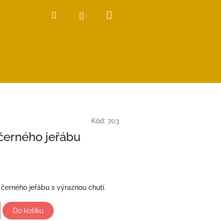
Nákupní
Hledat
Přihlášení
košík
Kód:
703
 černého jeřábu
 černého jeřábu s výraznou chutí.
Do košíku