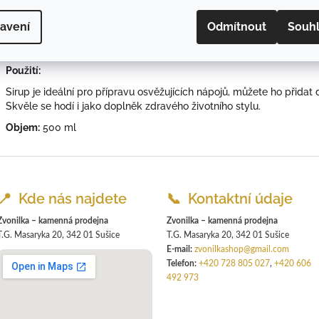
Vysoký obsah antioxidantů
Výrazná a originální chuť
avení
Odmítnout
Souh
Kombinace aronie a šumavského medu
Poctivá domácí výroba
Použití:
Sirup je ideální pro přípravu osvěžujících nápojů, můžete ho přidat 
Skvěle se hodí i jako doplněk zdravého životního stylu.
Objem:
500 ml
📍 Kde nás najdete
📞 Kontaktní údaje
Zvonilka – kamenná prodejna
Zvonilka – kamenná prodejna
T.G. Masaryka 20, 342 01 Sušice
T.G. Masaryka 20, 342 01 Sušice
E-mail:
zvonilkashop@gmail.com
Telefon:
+420 728 805 027
,
+420 606
492 973