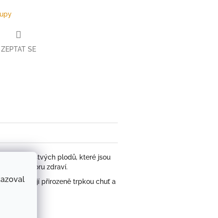
rupy
ZEPTAT SE
book
ábí se z čerstvých plodů, které jsou
 pro podporu zdraví.
kazoval
važují její přirozeně trpkou chuť a