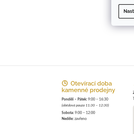
Nast
Z
á
p
🕓 Otevírací doba
a
kamenné prodejny
t
Pondělí – Pátek:
9:00 – 16:30
í
(obědová pauza 11:30 – 12:30)
Sobota:
9:00 – 12:00
Neděle:
zavřeno