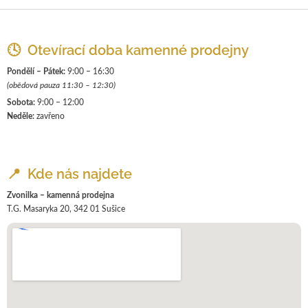
Z
á
p
🕓 Otevírací doba kamenné prodejny
a
Pondělí – Pátek:
9:00 – 16:30
t
(obědová pauza 11:30 – 12:30)
í
Sobota:
9:00 – 12:00
Neděle:
zavřeno
📍 Kde nás najdete
Zvonilka – kamenná prodejna
T.G. Masaryka 20, 342 01 Sušice