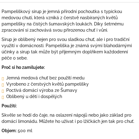
Pampeliškový sirup je jemná přírodní pochoutka s typickou
medovou chutí, která vzniká z čerstvě nasbíraných květů
pampelišky na čistých šumavských loukách. Díky šetrnému
zpracování si zachovává svou přirozenou chuť i vůni.
Sirup je oblíbený nejen pro svou sladkou chuť, ale i pro tradiční
využití v domácnosti. Pampeliška je známá svými blahodárnými
účinky a sirup tak může být příjemným doplňkem každodenní
péče o sebe.
Proč si ho zamilujete:
Jemná medová chuť bez použití medu
Vyrobeno z čerstvých květů pampelišky
Poctivá domácí výroba ze Šumavy
Oblíbený u dětí i dospělých
Použití:
Skvěle se hodí do čaje, na oslazení nápojů nebo jako základ pro
domácí limonádu. Můžete ho užívat i po lžičkách jen tak pro chuť.
Objem:
500 ml