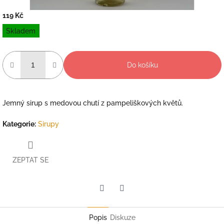
119 Kč
Měrná
Skladem
cena:
Do košíku
Jemný sirup s medovou chutí z pampeliškových květů.
Kategorie
:
Sirupy
ZEPTAT SE
Twitter
Facebook
Popis
Diskuze