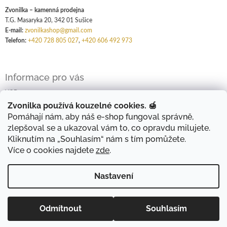
Zvonilka – kamenná prodejna
T.G. Masaryka 20, 342 01 Sušice
E-mail:
zvonilkashop@gmail.com
Telefon:
+420 728 805 027
,
+420 606 492 973
Informace pro vás
VOP
GDPR
Zvonilka používá kouzelné cookies. 🍯
Pomáhají nám, aby náš e-shop fungoval správně,
Kontakty
zlepšoval se a ukazoval vám to, co opravdu milujete.
Kliknutím na „Souhlasím“ nám s tím pomůžete.
Více o cookies najdete
zde
.
Shoptet.cz
Nastavení
Vzhled webových stránek je v rekonstrukci, obsah zůstává stejný, za
Odmítnout
Souhlasím
Copyright 2026
Zvonilka
. Všechna práva vyhrazena.
Vytvořil Shoptet
případné chyby v zobrazování se omlouváme. Děkujeme za
Upravit nastavení cookies
pochopení. :)