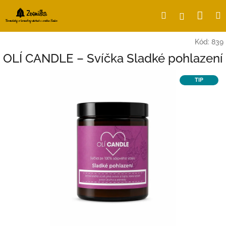
Přejít
Nák
Hledat
Přihlášení
na
obsah
koší
Kód:
839
OLÍ CANDLE – Svíčka Sladké pohlazení
TIP