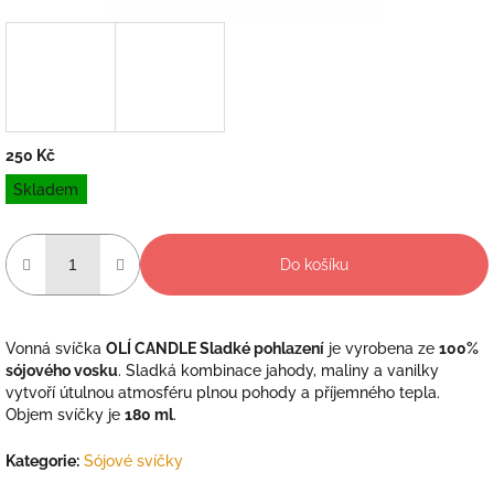
250 Kč
Měrná
Skladem
cena:
Do košíku
Vonná svíčka
OLÍ CANDLE Sladké pohlazení
je vyrobena ze
100%
sójového vosku
. Sladká kombinace jahody, maliny a vanilky
vytvoří útulnou atmosféru plnou pohody a příjemného tepla.
Objem svíčky je
180 ml
.
Kategorie
:
Sójové svíčky