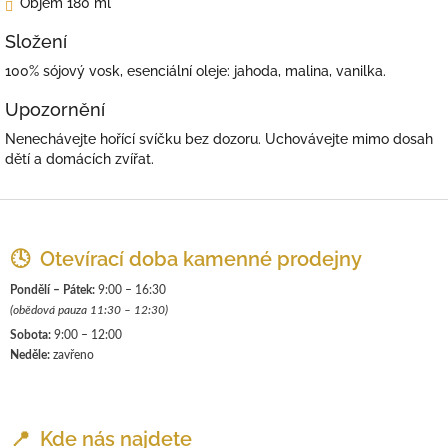
Objem 180 ml
Složení
100% sójový vosk, esenciální oleje: jahoda, malina, vanilka.
Upozornění
Nenechávejte hořící svíčku bez dozoru. Uchovávejte mimo dosah
dětí a domácích zvířat.
Z
á
p
🕓 Otevírací doba kamenné prodejny
a
Pondělí – Pátek:
9:00 – 16:30
t
(obědová pauza 11:30 – 12:30)
í
Sobota:
9:00 – 12:00
Neděle:
zavřeno
📍 Kde nás najdete