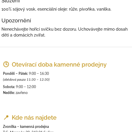
Složení
100% sójový vosk, esenciální oleje: růže, pivoňka, vanilka.
Upozornění
Nenechávejte hořící svíčku bez dozoru. Uchovávejte mimo dosah
dětí a domácích zvířat.
Z
á
p
🕓 Otevírací doba kamenné prodejny
a
Pondělí – Pátek:
9:00 – 16:30
t
(obědová pauza 11:30 – 12:30)
í
Sobota:
9:00 – 12:00
Neděle:
zavřeno
📍 Kde nás najdete
Zvonilka – kamenná prodejna