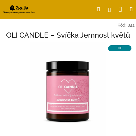
Přejít
Nák
Hledat
Přihlášení
na
obsah
koší
Kód:
842
OLÍ CANDLE – Svíčka Jemnost květů
TIP