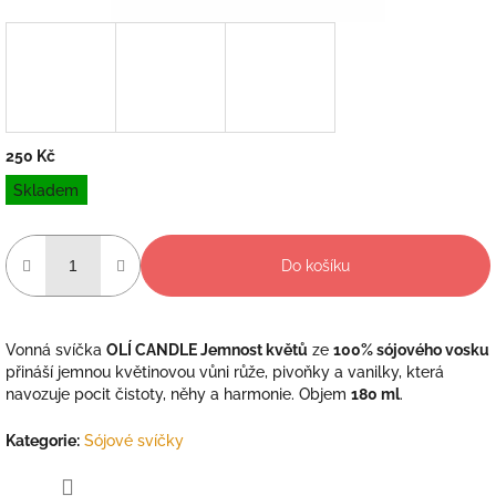
250 Kč
Měrná
Skladem
cena:
Do košíku
Vonná svíčka
OLÍ CANDLE Jemnost květů
ze
100% sójového vosku
přináší jemnou květinovou vůni růže, pivoňky a vanilky, která
navozuje pocit čistoty, něhy a harmonie. Objem
180 ml
.
Kategorie
:
Sójové svíčky