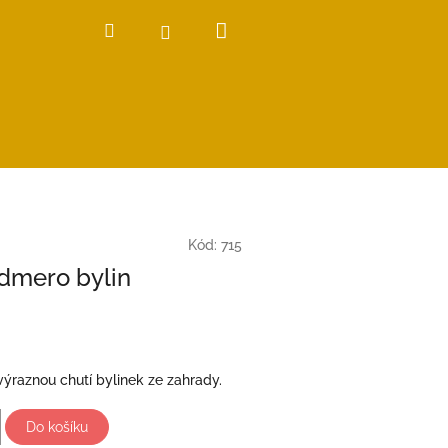
Nákupní
Hledat
Přihlášení
košík
Kód:
715
dmero bylin
výraznou chutí bylinek ze zahrady.
Do košíku