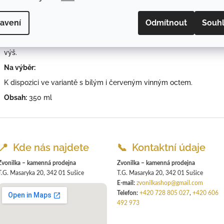
Skvělý do salátů a dresinků, kde dodá jídlu výraznější charakter. 
na dochucení omáček, polévek nebo zeleniny.
avení
Odmítnout
Souh
Čím je jiný:
Není jen kyselý – díky bylinkám má plnější a zajímavější chuť, která
výš.
Na výběr:
K dispozici ve variantě s bílým i červeným vinným octem.
Obsah:
350 ml
📍 Kde nás najdete
📞 Kontaktní údaje
Zvonilka – kamenná prodejna
Zvonilka – kamenná prodejna
T.G. Masaryka 20, 342 01 Sušice
T.G. Masaryka 20, 342 01 Sušice
E-mail:
zvonilkashop@gmail.com
Telefon:
+420 728 805 027
,
+420 606
492 973