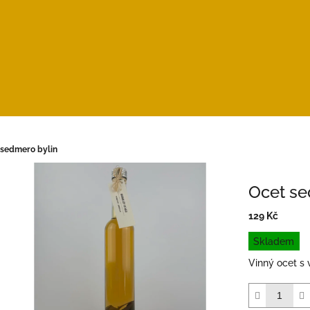
 sedmero bylin
Ocet se
129 Kč
Měrná
Skladem
cena:
Vinný ocet s 