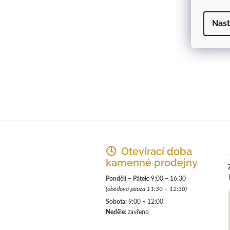
Nast
Z
á
p
🕓 Otevírací doba
a
kamenné prodejny
t
Pondělí – Pátek:
9:00 – 16:30
í
(obědová pauza 11:30 – 12:30)
Sobota:
9:00 – 12:00
Neděle:
zavřeno