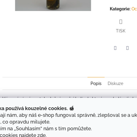
Kategorie
:
Oc
TISK
Twitter
Face
Popis
Diskuze
Výrazný vinný ocet doplněný směsí bylinek, které mu dodávají pln
příjemnou vůni.
ka používá kouzelné cookies. 🍯
Bylinky z naší zahrady jsme nechali v octu rozvinout tak, aby vyt
jí nám, aby náš e-shop fungoval správně, zlepšoval se a u
nepřebíjí, ale společně dávají chuť, která oživí každé jídlo.
, co opravdu milujete.
tím na „Souhlasím“ nám s tím pomůžete.
Jak ho využít:
 cookies najdete
zde
.