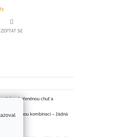
ty
ZEPTAT SE
book
ou, lehce kořeněnou chuť a
vořily vyváženou kombinaci – žádná
kazoval