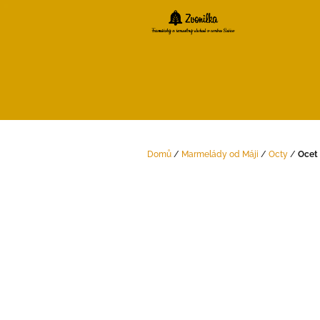
Přejít
na
obsah
Domů
/
Marmelády od Máji
/
Octy
/
Ocet
P
o
s
t
r
a
n
n
í
p