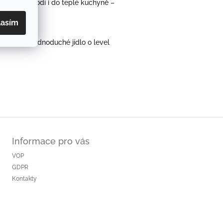
Výborně se hodí i do teplé kuchyně –
lasím
 posune i jednoduché jídlo o level
Informace pro vás
VOP
GDPR
Kontakty