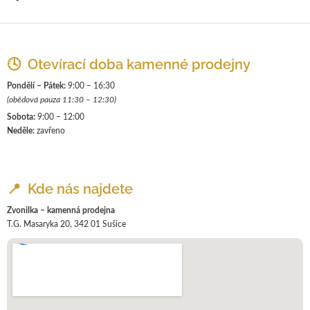
Z
á
p
🕓 Otevírací doba kamenné prodejny
a
Pondělí – Pátek:
9:00 – 16:30
t
(obědová pauza 11:30 – 12:30)
í
Sobota:
9:00 – 12:00
Neděle:
zavřeno
📍 Kde nás najdete
Zvonilka – kamenná prodejna
T.G. Masaryka 20, 342 01 Sušice