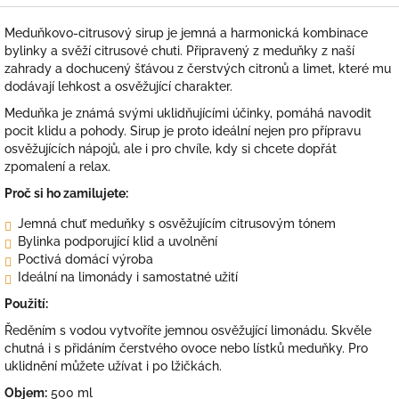
Meduňkovo-citrusový sirup je jemná a harmonická kombinace
bylinky a svěží citrusové chuti. Připravený z meduňky z naší
zahrady a dochucený šťávou z čerstvých citronů a limet, které mu
dodávají lehkost a osvěžující charakter.
Meduňka je známá svými uklidňujícími účinky, pomáhá navodit
pocit klidu a pohody. Sirup je proto ideální nejen pro přípravu
osvěžujících nápojů, ale i pro chvíle, kdy si chcete dopřát
zpomalení a relax.
Proč si ho zamilujete:
Jemná chuť meduňky s osvěžujícím citrusovým tónem
Bylinka podporující klid a uvolnění
Poctivá domácí výroba
Ideální na limonády i samostatné užití
Použití:
Ředěním s vodou vytvoříte jemnou osvěžující limonádu. Skvěle
chutná i s přidáním čerstvého ovoce nebo lístků meduňky. Pro
uklidnění můžete užívat i po lžičkách.
Objem:
500 ml