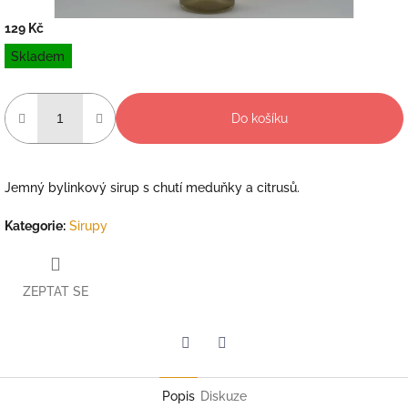
129 Kč
Měrná
Skladem
cena:
Do košíku
Jemný bylinkový sirup s chutí meduňky a citrusů.
Kategorie
:
Sirupy
ZEPTAT SE
Twitter
Facebook
Popis
Diskuze