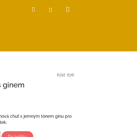
Nákupní
Hledat
Přihlášení
košík
Kód:
676
s ginem
nová chuť s jemným tónem ginu pro
tek.
Do košíku