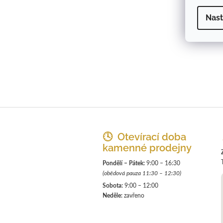
Nast
Z
á
p
🕓 Otevírací doba
a
kamenné prodejny
t
Pondělí – Pátek:
9:00 – 16:30
í
(obědová pauza 11:30 – 12:30)
Sobota:
9:00 – 12:00
Neděle:
zavřeno