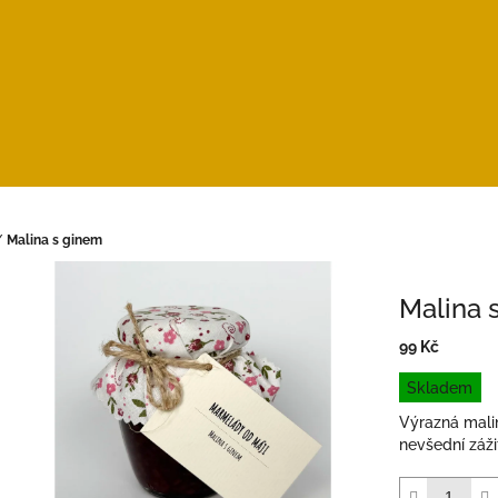
/
Malina s ginem
Malina 
99 Kč
Měrná
Skladem
cena:
Výrazná mali
nevšední záži