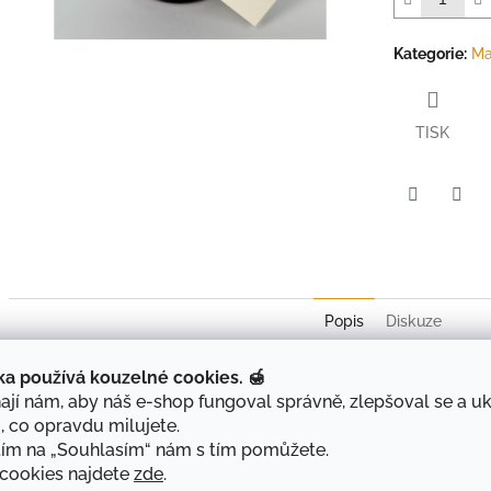
Kategorie
:
Ma
TISK
Twitter
Face
Popis
Diskuze
Maliny jsme spojili s kapkou ginu, která podtrhne jejich přirozenou 
ka používá kouzelné cookies. 🍯
charakter. Výsledkem je kombinace, která není přeslazená, ale na
jí nám, aby náš e-shop fungoval správně, zlepšoval se a u
, co opravdu milujete.
Každá lžička nabízí trochu jiný zážitek – nejdřív sladké maliny, po
tím na „Souhlasím“ nám s tím pomůžete.
postupně rozvine. Ideální pro ty, kdo rádi zkouší nové chutě a hleda
 cookies najdete
zde
.
marmeládu.