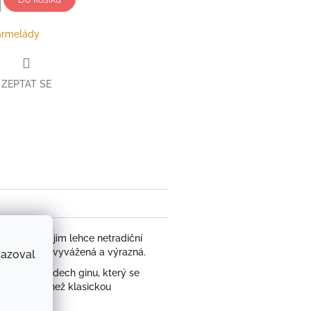
rmelády
ZEPTAT SE
book
chuť a dodá jim lehce netradiční
opak krásně vyvážená a výrazná.
kazoval
tom jemný nádech ginu, který se
jí něco víc než klasickou