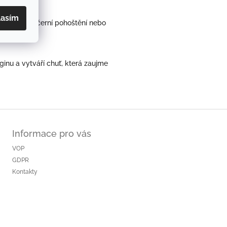
lasím
 doplní i večerní pohoštění nebo
nu a vytváří chuť, která zaujme
Informace pro vás
VOP
GDPR
Kontakty