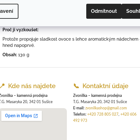
Kam se hodí nejvíc:
avení
Odmítnout
Souh
Perfektní k paštikám, zvěřině nebo sýrům s výraznější chutí. Skvěle
netradiční tapas.
Proč ji vyzkoušet:
Protože propojuje sladkost ovoce s lehce aromatickým nádechem gi
hned napoprvé.
Obsah:
130 g
📍 Kde nás najdete
📞 Kontaktní údaje
Zvonilka – kamenná prodejna
Zvonilka – kamenná prodejna
T.G. Masaryka 20, 342 01 Sušice
T.G. Masaryka 20, 342 01 Sušice
E-mail:
zvonilkashop@gmail.com
Telefon:
+420 728 805 027
,
+420 606
492 973