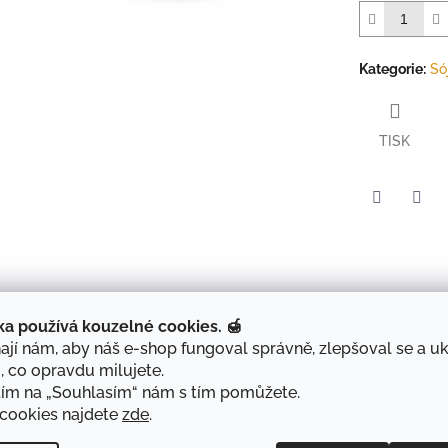
Kategorie
:
Só
TISK
Twitter
Face
Popis
Diskuze
ka používá kouzelné cookies. 🍯
jí nám, aby náš e-shop fungoval správně, zlepšoval se a u
Levandule
je svíčka vytvořená pro chvíle odpočinku, zpomalení a vn
, co opravdu milujete.
tím na „Souhlasím“ nám s tím pomůžete.
Jemná bylinná vůně levandule pomáhá uvolnit napětí po náročném 
každý večer. Ideální při relaxaci, koupeli nebo před spaním.
 cookies najdete
zde
.
Proč si ji oblíbíte: