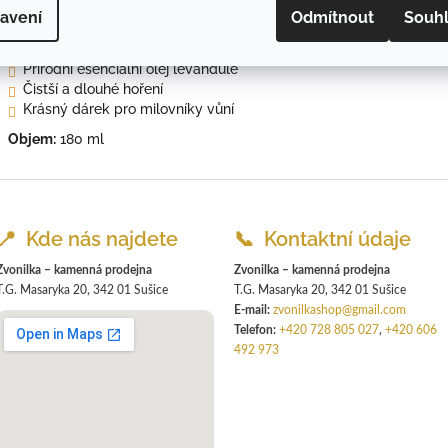
avení
Odmítnout
Souh
100% sójový vosk
Ručně vyráběno v Česku
Přírodní esenciální olej levandule
Čistší a dlouhé hoření
Krásný dárek pro milovníky vůní
Objem:
180 ml
📍 Kde nás najdete
📞 Kontaktní údaje
Zvonilka – kamenná prodejna
Zvonilka – kamenná prodejna
T.G. Masaryka 20, 342 01 Sušice
T.G. Masaryka 20, 342 01 Sušice
E-mail:
zvonilkashop@gmail.com
Telefon:
+420 728 805 027
,
+420 606
492 973