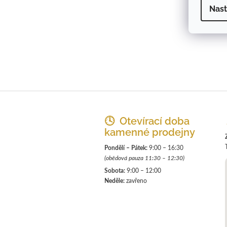
Nast
Z
á
p
🕓 Otevírací doba
a
kamenné prodejny
t
Pondělí – Pátek:
9:00 – 16:30
í
(obědová pauza 11:30 – 12:30)
Sobota:
9:00 – 12:00
Neděle:
zavřeno