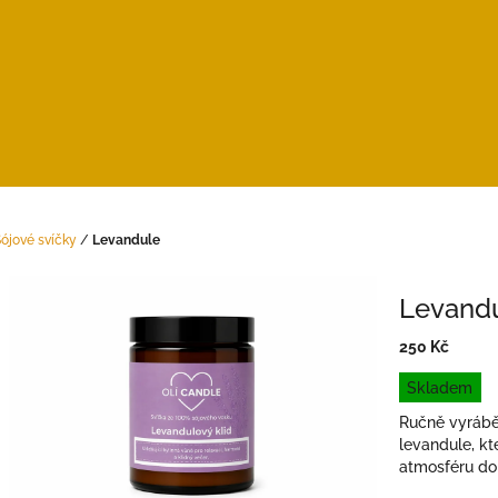
ójové svíčky
/
Levandule
Levand
250 Kč
Měrná
Skladem
cena:
Ručně vyrábě
levandule, kt
atmosféru d