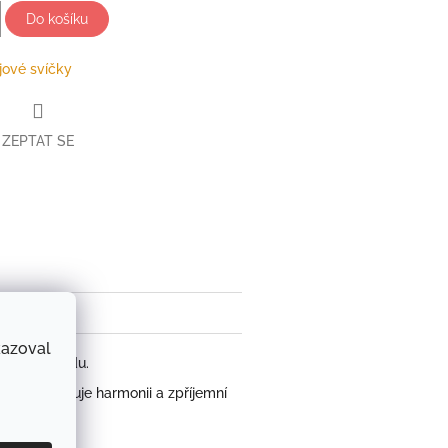
Do košíku
jové svíčky
ZEPTAT SE
book
kazoval
itřního klidu.
dni, navozuje harmonii a zpříjemní