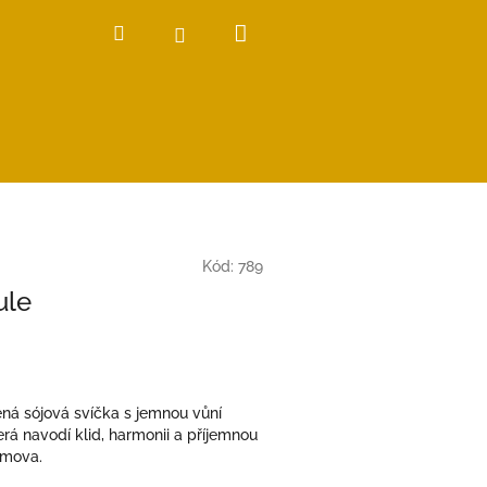
Nákupní
Hledat
Přihlášení
košík
Kód:
789
ule
ná sójová svíčka s jemnou vůní
erá navodí klid, harmonii a příjemnou
omova.