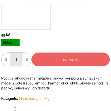
99 Kč
Měrná
Skladem
cena:
Do košíku
Poctivá jahodová marmeláda s pravou vanilkou a šumavským
medem potěší svou jemnou, harmonickou chutí. Skvěle se hodí na
pečivo, palačinky i do dezertů.
Kategorie
:
Marmelády od Máji