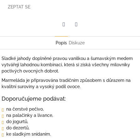
ZEPTAT SE
Twitter
Facebook
Popis
Diskuze
Sladké jahody doplněné pravou vanilkou a šumavským medem
vytvářejí lahodnou kombinaci, která si získá všechny milovníky
poctivých ovocných dobrot.
Marmeláda je připravována tradičním způsobem s důrazem na
kvalitní suroviny a vysoký podíl ovoce.
Doporučujeme podávat:
na čerstvé pečivo,
na palačinky a lívance,
do jogurtů,
do dezertů,
ke sladkým snídaním.