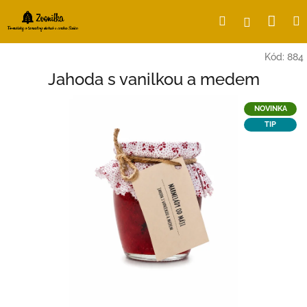
Přejít
Nák
Hledat
Přihlášení
na
obsah
koší
Kód:
884
Jahoda s vanilkou a medem
NOVINKA
TIP