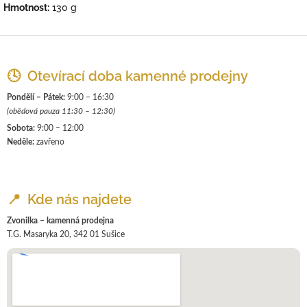
Hmotnost:
130 g
Z
á
p
🕓 Otevírací doba kamenné prodejny
a
Pondělí – Pátek:
9:00 – 16:30
t
(obědová pauza 11:30 – 12:30)
í
Sobota:
9:00 – 12:00
Neděle:
zavřeno
📍 Kde nás najdete
Zvonilka – kamenná prodejna
T.G. Masaryka 20, 342 01 Sušice