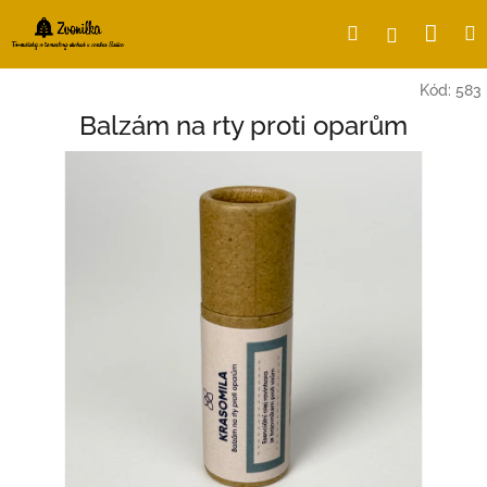
Přejít
Nák
Hledat
Přihlášení
na
obsah
koší
Kód:
583
Balzám na rty proti oparům