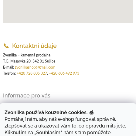
📞 Kontaktní údaje
Zvonilka – kamenná prodejna
T.G. Masaryka 20, 342 01 Sušice
E-mail:
zvonilkashop@gmail.com
Telefon:
+420 728 805 027
,
+420 606 492 973
Informace pro vás
VOP
GDPR
Zvonilka používá kouzelné cookies. 🍯
Pomáhají nám, aby náš e-shop fungoval správně,
Kontakty
zlepšoval se a ukazoval vám to, co opravdu milujete.
Kliknutím na „Souhlasím“ nám s tím pomůžete.