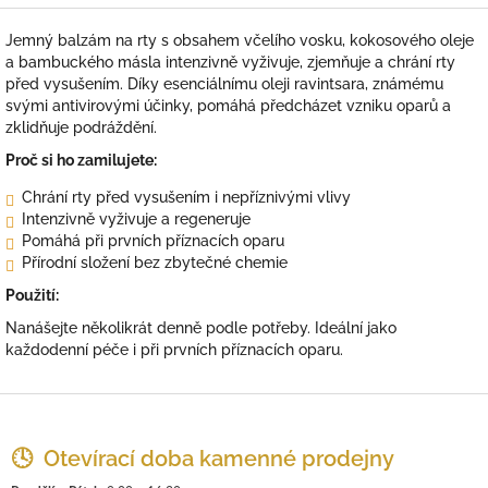
Jemný balzám na rty s obsahem včelího vosku, kokosového oleje
a bambuckého másla intenzivně vyživuje, zjemňuje a chrání rty
před vysušením. Díky esenciálnímu oleji ravintsara, známému
svými antivirovými účinky, pomáhá předcházet vzniku oparů a
zklidňuje podráždění.
Proč si ho zamilujete:
Chrání rty před vysušením i nepříznivými vlivy
Intenzivně vyživuje a regeneruje
Pomáhá při prvních příznacích oparu
Přírodní složení bez zbytečné chemie
Použití:
Nanášejte několikrát denně podle potřeby. Ideální jako
každodenní péče i při prvních příznacích oparu.
Z
á
p
🕓 Otevírací doba kamenné prodejny
a