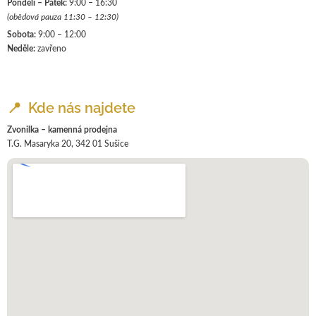
Pondělí – Pátek:
9:00 – 16:30
t
(obědová pauza 11:30 – 12:30)
í
Sobota:
9:00 – 12:00
Neděle:
zavřeno
📍 Kde nás najdete
Zvonilka – kamenná prodejna
T.G. Masaryka 20, 342 01 Sušice