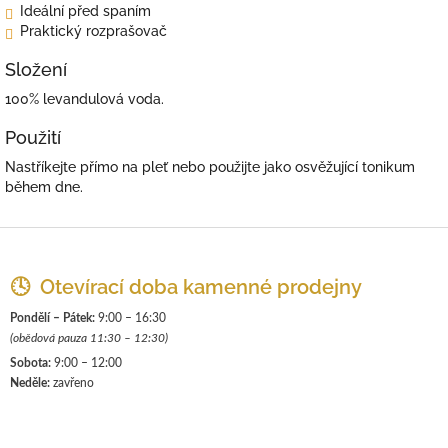
Ideální před spaním
Praktický rozprašovač
Složení
100% levandulová voda.
Použití
Nastříkejte přímo na pleť nebo použijte jako osvěžující tonikum
během dne.
Z
á
p
🕓 Otevírací doba kamenné prodejny
a
Pondělí – Pátek:
9:00 – 16:30
t
(obědová pauza 11:30 – 12:30)
í
Sobota:
9:00 – 12:00
Neděle:
zavřeno