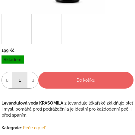
199 Kč
Měrná
Skladem
cena:
Do košíku
Levandulová voda KRASOMILA
z levandule lékařské zklidňuje pleť
i mysl, pomáhá proti podráždění a je ideální pro každodenní péči i
před spaním.
Kategorie
:
Péče o pleť