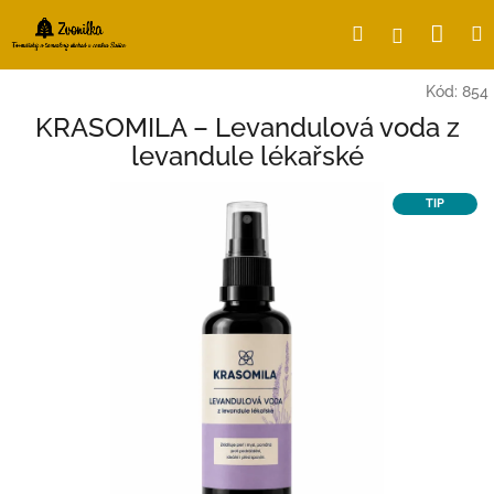
Přejít
Nák
Hledat
Přihlášení
na
obsah
koší
Kód:
854
KRASOMILA – Levandulová voda z
levandule lékařské
TIP