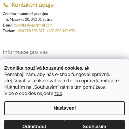
📞 Kontaktní údaje
Zvonilka – kamenná prodejna
T.G. Masaryka 20, 342 01 Sušice
E-mail:
zvonilkashop@gmail.com
Telefon:
+420 728 805 027
,
+420 606 492 973
Informace pro vás
VOP
GDPR
Zvonilka používá kouzelné cookies. 🍯
Pomáhají nám, aby náš e-shop fungoval správně,
Kontakty
zlepšoval se a ukazoval vám to, co opravdu milujete.
Kliknutím na „Souhlasím“ nám s tím pomůžete.
Více o cookies najdete
zde
.
Shoptet.cz
Nastavení
Vzhled webových stránek je v rekonstrukci, obsah zůstává stejný, za
Odmítnout
Souhlasím
Copyright 2026
Zvonilka
. Všechna práva vyhrazena.
Vytvořil Shoptet
případné chyby v zobrazování se omlouváme. Děkujeme za